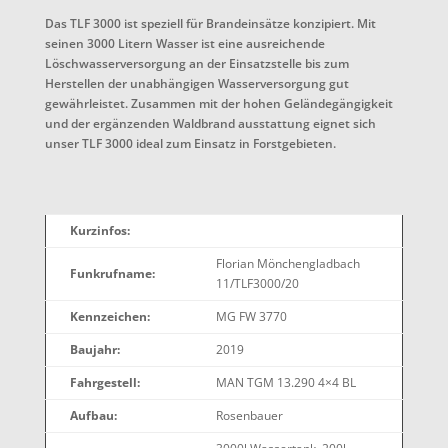
Das TLF 3000 ist speziell für Brandeinsätze konzipiert. Mit
seinen 3000 Litern Wasser ist eine ausreichende
Löschwasserversorgung an der Einsatzstelle bis zum
Herstellen der unabhängigen Wasserversorgung gut
gewährleistet. Zusammen mit der hohen Geländegängigkeit
und der ergänzenden Waldbrand ausstattung eignet sich
unser TLF 3000 ideal zum Einsatz in Forstgebieten.
Kurzinfos:
Florian Mönchengladbach
Funkrufname:
11/TLF3000/20
Kennzeichen:
MG FW 3770
Baujahr:
2019
Fahrgestell:
MAN TGM 13.290 4×4 BL
Aufbau:
Rosenbauer