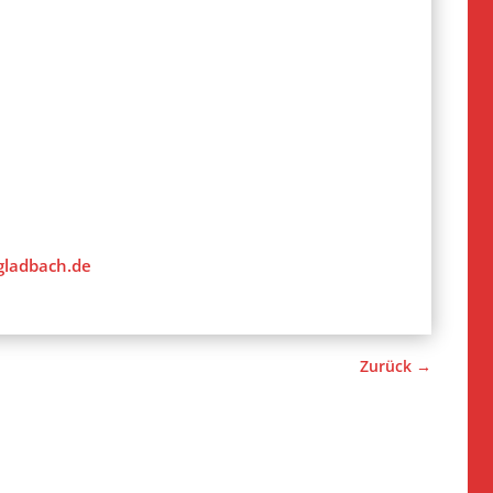
gladbach.de
Zurück
→